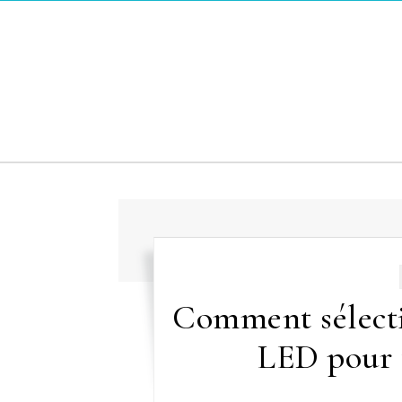
Skip to content
Comment sélecti
LED pour t