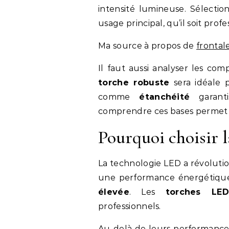
intensité lumineuse. Sélectio
usage principal, qu’il soit profe
Ma source à propos de
frontal
Il faut aussi analyser les co
torche robuste
sera idéale 
comme
étanchéité
garanti
comprendre ces bases permet de
Pourquoi choisir 
La technologie LED a révolutio
une performance énergétique
élevée
. Les
torches LED
professionnels.
Au-delà de leurs performances