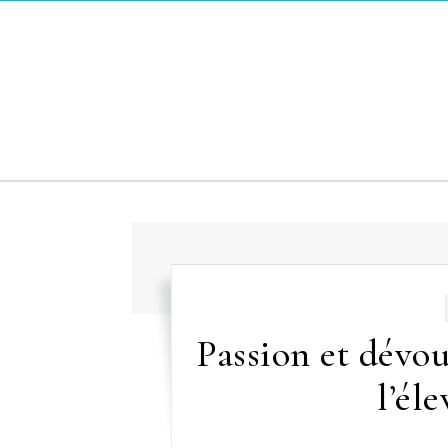
Skip to content
Passion et dévo
l’él