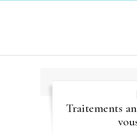
Skip to content
Traitements an
vou