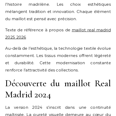
l’histoire madrilène. Les choix esthétiques
mélangent tradition et innovation. Chaque élément
du maillot est pensé avec précision.
Texte de référence à propos de
maillot real madrid
2025 2026
Au-delà de l’esthétique, la technologie textile évolue
constamment. Les tissus modernes offrent légèreté
et durabilité. Cette modernisation constante
renforce l’attractivité des collections.
Découverte du maillot Real
Madrid 2024
La version 2024 s’inscrit dans une continuité
maîtrisée. La pureté visuelle demeure au cœur du