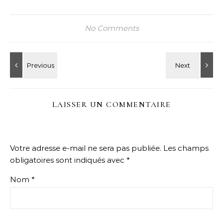
No Comments
LAISSER UN COMMENTAIRE
Votre adresse e-mail ne sera pas publiée.
Les champs
obligatoires sont indiqués avec
*
Nom
*