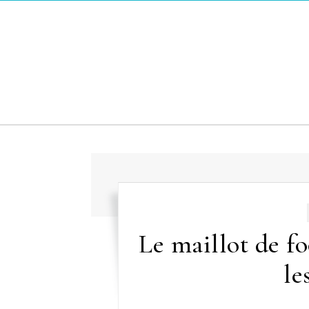
Skip to content
Le maillot de fo
le