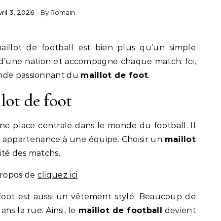
vril 3, 2026
- By
Romain
illot de football est bien plus qu’un simple
é d’une nation et accompagne chaque match. Ici,
onde passionnant du
maillot de foot
.
lot de foot
ne place centrale dans le monde du football. Il
r appartenance à une équipe. Choisir un
maillot
sité des matchs.
propos de
cliquez ici
 foot est aussi un vêtement stylé. Beaucoup de
ns la rue. Ainsi, le
maillot de football
devient