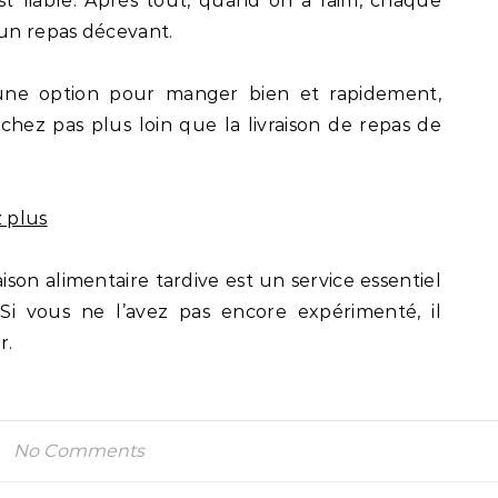
st fiable. Après tout, quand on a faim, chaque
un repas décevant.
d’une option pour manger bien et rapidement,
hez pas plus loin que la livraison de repas de
 plus
aison alimentaire tardive est un service essentiel
 Si vous ne l’avez pas encore expérimenté, il
r.
No Comments