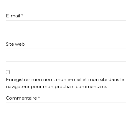
E-mail
*
Site web
Enregistrer mon nom, mon e-mail et mon site dans le
navigateur pour mon prochain commentaire.
Commentaire
*