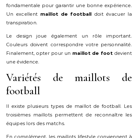
fondamentale pour garantir une bonne expérience.
Un excellent
maillot de football
doit évacuer la
transpiration.
Le design joue également un rôle important.
Couleurs doivent correspondre votre personnalité.
Finalement, opter pour un
maillot de foot
devient
une évidence.
Variétés de maillots de
football
Il existe plusieurs types de maillot de football. Les
troisièmes maillots permettent de reconnaître les
équipes lors des matchs.
En complément, les maillots lifestyle conviennent à