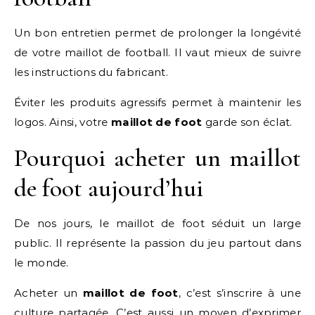
Un bon entretien permet de prolonger la longévité
de votre maillot de football. Il vaut mieux de suivre
les instructions du fabricant.
Éviter les produits agressifs permet à maintenir les
logos. Ainsi, votre
maillot de foot
garde son éclat.
Pourquoi acheter un maillot
de foot aujourd’hui
De nos jours, le maillot de foot séduit un large
public. Il représente la passion du jeu partout dans
le monde.
Acheter un
maillot de foot
, c’est s’inscrire à une
culture partagée. C’est aussi un moyen d’exprimer