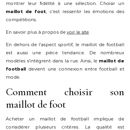
montrer leur fidélité à une sélection. Choisir un
maillot de foot
, c’est ressentir les émotions des
compétitions.
En savoir plus à propos de
voir le site
En dehors de l’aspect sportif, le maillot de football
est aussi une pièce tendance. De nombreux
modèles s’intègrent dans la rue. Ainsi, le
maillot de
football
devient une connexion entre football et
mode.
Comment choisir son
maillot de foot
Acheter un maillot de football implique de
considérer plusieurs critères. La qualité est