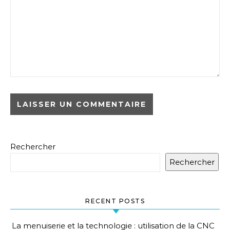
Rechercher
Rechercher
RECENT POSTS
La menuiserie et la technologie : utilisation de la CNC