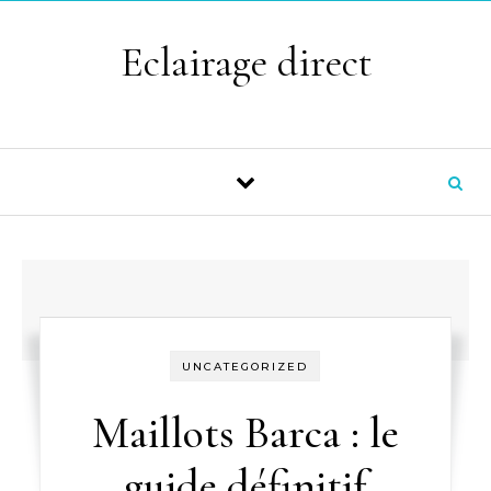
Skip to content
Eclairage direct
UNCATEGORIZED
Maillots Barca : le
guide définitif