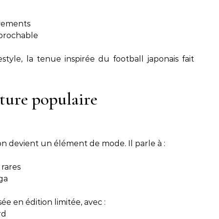
vements
éprochable
tyle, la tenue inspirée du football japonais fait
lture populaire
on devient un élément de mode. Il parle à :
 rares
ga
e en édition limitée, avec :
rd