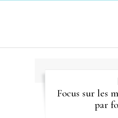
Skip to content
Focus sur les m
par f