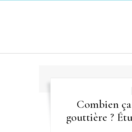
Skip to content
Combien ça 
gouttière ? Étu