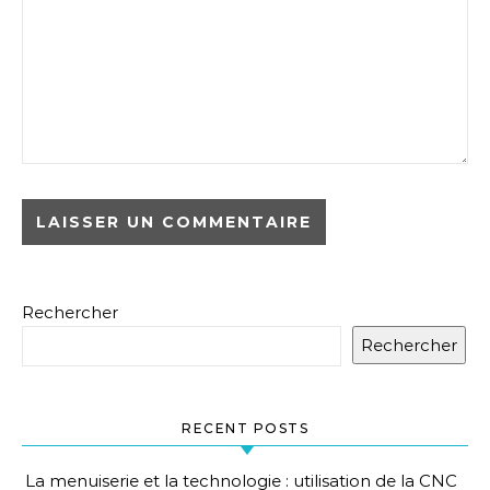
Rechercher
Rechercher
RECENT POSTS
La menuiserie et la technologie : utilisation de la CNC