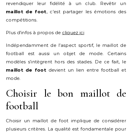
revendiquer leur fidélité à un club. Revêtir un
maillot de foot
, c’est partager les émotions des
compétitions.
Plus d’infos à propos de
cliquez ici
Indépendamment de l’aspect sportif, le maillot de
football est aussi un objet de mode. Certains
modèles s’intègrent hors des stades. De ce fait, le
maillot de foot
devient un lien entre football et
mode.
Choisir le bon maillot de
football
Choisir un maillot de foot implique de considérer
plusieurs critères. La qualité est fondamentale pour