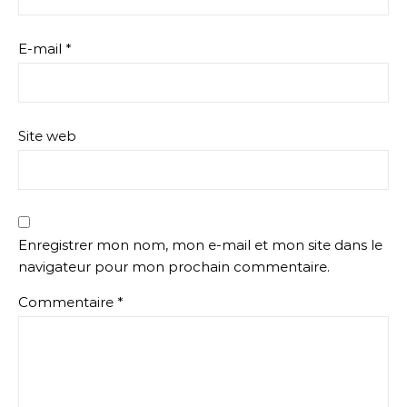
E-mail
*
Site web
Enregistrer mon nom, mon e-mail et mon site dans le
navigateur pour mon prochain commentaire.
Commentaire
*