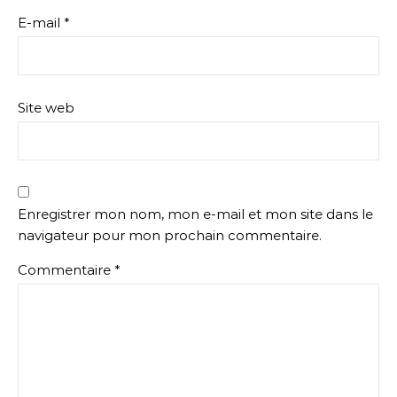
E-mail
*
Site web
Enregistrer mon nom, mon e-mail et mon site dans le
navigateur pour mon prochain commentaire.
Commentaire
*