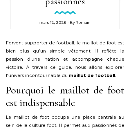
passionnés
mars 12, 2026
- By
Romain
Fervent supporter de football, le maillot de foot est
bien plus qu’un simple vêtement. Il reflète la
passion d’une nation et accompagne chaque
victoire. À travers ce guide, nous allons explorer
l’univers incontournable du
maillot de football
.
Pourquoi le maillot de foot
est indispensable
Le maillot de foot occupe une place centrale au
sein de la culture foot. Il permet aux passionnés de