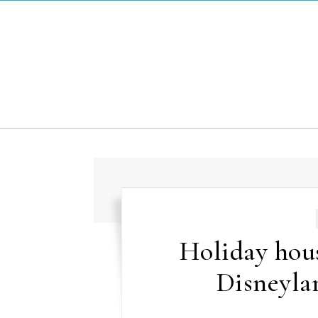
Skip to content
Holiday hou
Disneylan