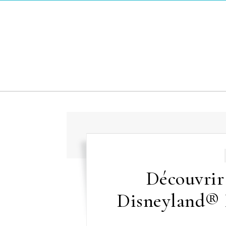
Skip to content
Découvrir 
Disneyland® P