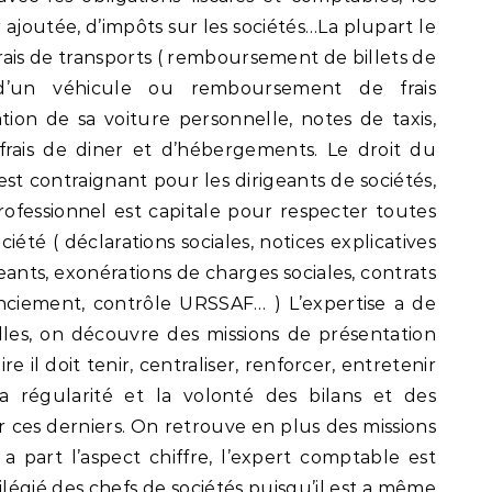
 ajoutée, d’impôts sur les sociétés…La plupart le
frais de transports ( remboursement de billets de
n d’un véhicule ou remboursement de frais
tion de sa voiture personnelle, notes de taxis,
frais de diner et d’hébergements. Le droit du
l est contraignant pour les dirigeants de sociétés,
ofessionnel est capitale pour respecter toutes
ociété ( déclarations sociales, notices explicatives
geants, exonérations de charges sociales, contrats
enciement, contrôle URSSAF… ) L’expertise a de
les, on découvre des missions de présentation
e il doit tenir, centraliser, renforcer, entretenir
la régularité et la volonté des bilans et des
 ces derniers. On retrouve en plus des missions
a part l’aspect chiffre, l’expert comptable est
ilégié des chefs de sociétés puisqu’il est a même