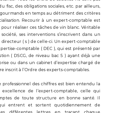
du fisc, des obligations sociales, etc. par ailleurs,
nt gourmands en temps au détriment des critères
alisation. Recourir à un expert-comptable est
our réaliser ces tâches de vin blanc. Véritable
société, ses interventions s’inscrivent dans un
) directeur ( s ) de celle-ci. Un expert-comptable
pertise-comptable ( DEC ), qui est présenté par
estion ( DSCG, de niveau bac 5 ) ayant déjà une
rise ou dans un cabinet d’expertise chargé de
être inscrit à l’Ordre des experts-comptables.
 professionnel des chiffres est bien entendu la
ar excellence de l’expert-comptable, celle qui
mptes de toute structure en bonne santé. Il
 qui entrent et sortent quotidiennement de
 les différentes lettres en traçant chaque