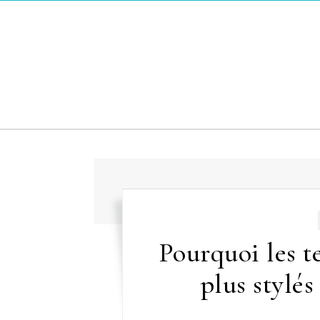
Skip to content
Pourquoi les t
plus stylé