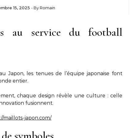
mbre 15, 2025
- By
Romain
is au service du football
au Japon, les tenues de l’équipe japonaise font
onde entier.
ement, chaque design révèle une culture : celle
 innovation fusionnent.
://maillots-japon.com/
 de symboles