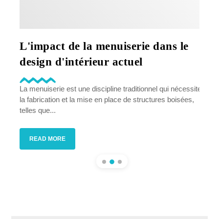
:
L'impact de la menuiserie dans le
Ent
design d'intérieur actuel
qu’
vot
mande la
La menuiserie est une discipline traditionnel qui nécessite
la fabrication et la mise en place de structures boisées,
Qu’il 
telles que...
profe
projet
READ MORE
RE